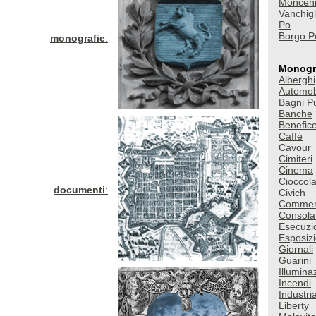
Monceni
Vanchigl
Po
Borgo P
monografie
:
Monogr
Alberghi
Automobi
Bagni Pu
Banche
Benefic
Caffè
Cavour
Cimiteri
Cinema
Cioccola
documenti
:
Civich
Commer
Consola
Esecuzio
Esposizi
Giornali
Guarini
Illumina
Incendi
Industri
Liberty