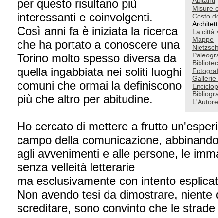
Abitanti
per questo risultano più
Misure e
interessanti e coinvolgenti.
Costo de
Architett
Così anni fa è iniziata la ricerca
La città 
Mappe
che ha portato a conoscere una
Nietzsch
Paleogr
Torino molto spesso diversa da
Bibliotec
quella ingabbiata nei soliti luoghi
Fotograf
Gallerie
comuni che ormai la definiscono
Enciclop
Bibliogra
più che altro per abitudine.
L'Autore
Ho cercato di mettere a frutto un'esper
campo della comunicazione, abbinando il
agli avvenimenti e alle persone, le immag
senza velleità letterarie
ma esclusivamente con intento esplicat
Non avendo tesi da dimostrare, niente 
screditare, sono convinto che le strade