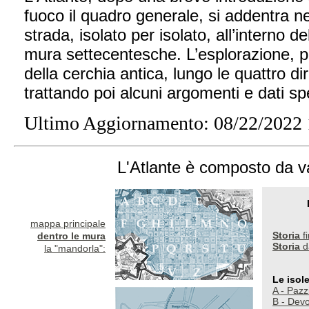
fuoco il quadro generale, si addentra ne
strada, isolato per isolato, all’interno de
mura settecentesche. L’esplorazione, poi
della cerchia antica, lungo le quattro dir
trattando poi alcuni argomenti e dati spe
Ultimo Aggiornamento: 08/22/2022 
L'Atlante è composto da va
mappa principale
Storia
fi
dentro le mura
Storia
da
la "mandorla":
Le isol
A - Pazz
B - Dev