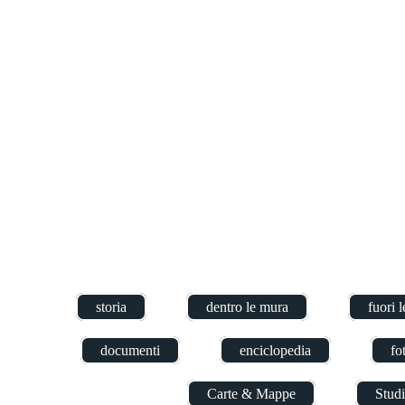
storia
dentro le mura
fuori 
documenti
enciclopedia
fo
Carte & Mappe
Studi