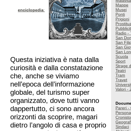
Malavita
Mappe
Musei
enciclopedia
:
Ponti
Prigioni
Prostitu
Pubblici
Radio - 
San Do
San Fili
San Gio
San Lor
Scuola
Questa iniziativa è nata dalla
Sport
Strage d
curiosità e dalla constatazione
Teatri
che, anche se viviamo
Tram
Travet
nell’epoca dell’informazione
Universi
Valori -
globale, del turismo super
organizzato, dove tutti vanno
Docume
dappertutto, ci sono ancora
Pareri -
Personag
orizzonti da scoprire, magari
Cronisto
Geograf
dietro l’angolo di casa e proprio
Sindaci