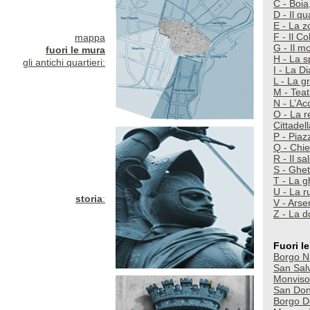
C - Boia
D - Il q
E - La 
F - Il Co
mappa
G - Il m
fuori le mura
H - La sp
gli antichi quartieri:
I - La D
L - La g
M - Teat
N - L’A
O - La r
Cittadel
P - Piaz
Q - Chie
R - Il sa
S - Ghet
T - La gh
U - La ru
storia
:
V - Arse
Z - La d
Fuori l
Borgo N
San Sal
Monviso
San Don
Borgo D