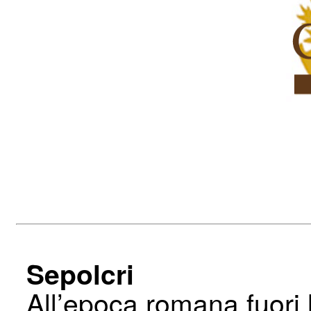
Sepolcri
All’epoca romana fuori l