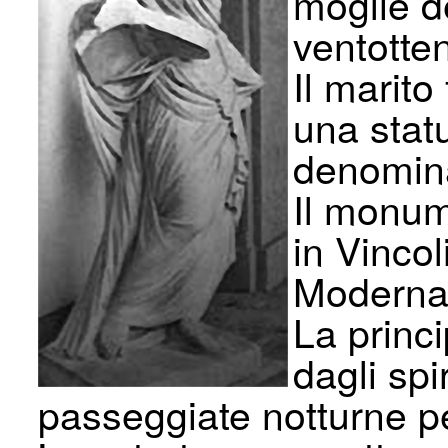
moglie d
ventotte
Il marito
una statu
denomina
Il monum
in Vinco
Moderna
La princ
dagli spi
passeggiate notturne per