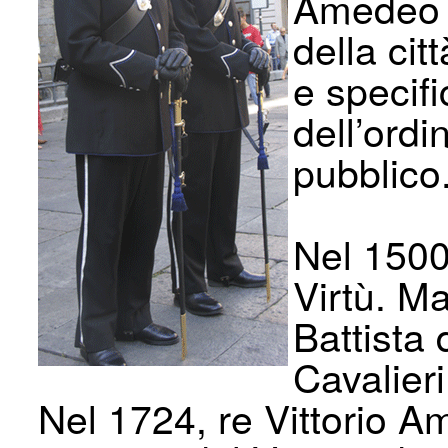
Amedeo V
della cit
e specifi
dell’ord
pubblico
Nel 1500
Virtù. 
Battista 
Cavalieri 
Nel 1724, re Vittorio Ame