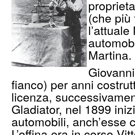
proprieta
(che più
l’attuale
automobil
Martina.
Giovanni
fianco) per anni costrut
licenza, successivament
Gladiator, nel 1899 iniz
automobili, anch’esse 
L’offina era in corso Vi