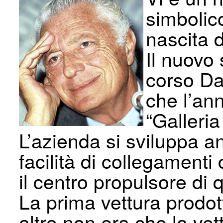
simbolico
nascita d
Il nuovo 
corso Da
che l’an
“Galleria
L’azienda si sviluppa an
facilità di collegamenti
il centro propulsore di 
La prima vettura prodott
altro non era che la vett