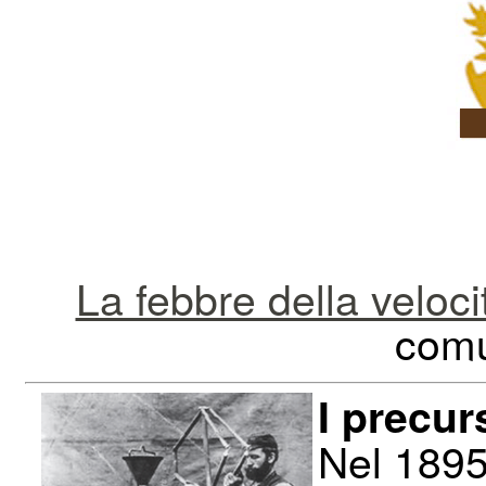
La febbre della veloci
comu
I precur
Nel 189