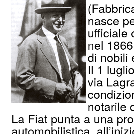
(Fabbrica
nasce per
ufficiale
nel 1866
di nobili
Il 1 lugl
via Lagr
condizion
notarile 
La Fiat punta a una pr
automobilistica, all’iniz