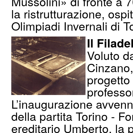
Mussolini» di fronte a 
la ristrutturazione, osp
Olimpiadi Invernali di T
Il Filade
Voluto d
Cinzano,
progetto
professor
L’inaugurazione avvenne
della partita Torino - F
ereditario Umberto, la 