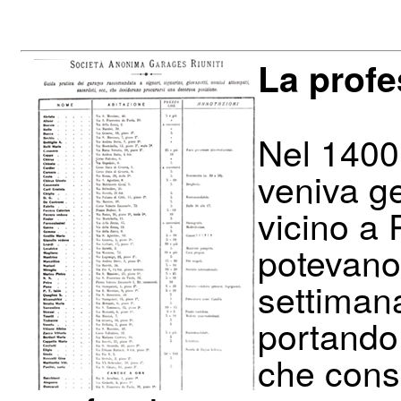
La profe
Nel 1400
veniva g
vicino a 
potevano 
settimana
portando 
che conse