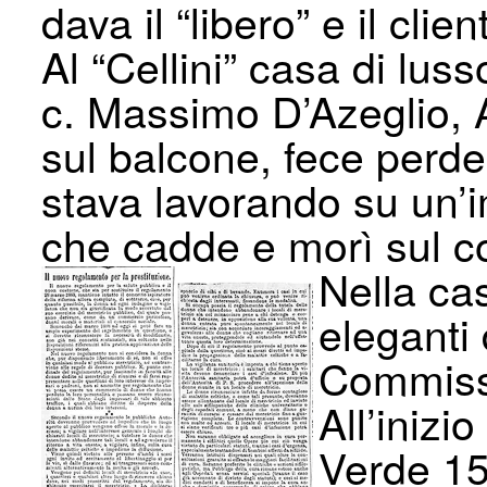
dava il “libero” e il cli
Al “Cellini” casa di lu
c. Massimo D’Azeglio, 
sul balcone, fece perde
stava lavorando su un’i
che cadde e morì sul c
Nella ca
eleganti d
Commissa
All’inizi
Verde 15