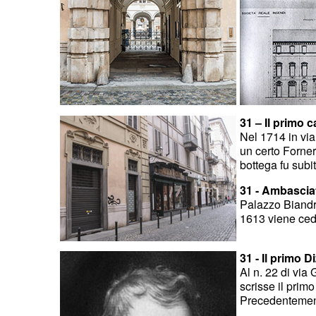
3
1 – Il primo c
Nel 1714 in via 
un certo Forner
bottega fu subit
31 - Ambascia
Palazzo Biandra
1613 viene cedu
31 - Il primo D
Al n. 22 di vi
scrisse il primo
Precedentemente