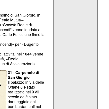
dino di San Giorgio, in
«Reale Mutua»-
la “Società Reale di
Incendi" venne fondata a
e Carlo Felice che firmò la
l’incendj» per «Dugento
i attività: nel 1844 venne
ità, «Reale
ua di Assicurazioni».
31 - Carpeneto di
San Giorgio
Il palazzo in via delle
Orfane 6 è stato
realizzato nel XVII
secolo ed è stato
danneggiato dai
bombardamenti nel