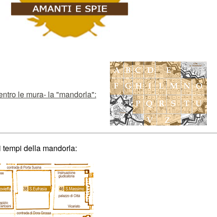
entro le mura- la "mandorla":
i tempi della mandorla: