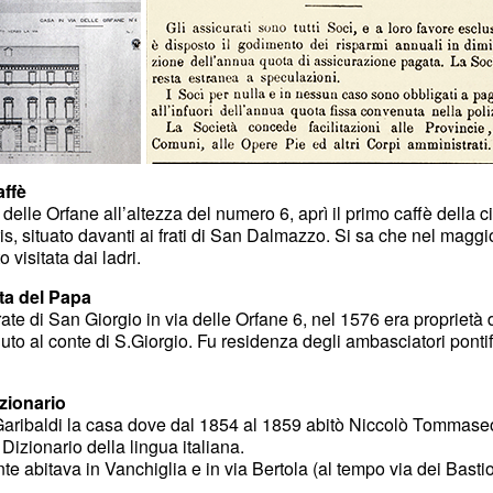
affè
delle Orfane all’altezza del numero 6, aprì il primo caffè della ci
is, situato davanti ai frati di San Dalmazzo. Si sa che nel maggi
o visitata dai ladri.
ta del Papa
te di San Giorgio in via delle Orfane 6, nel 1576 era proprietà 
to al conte di S.Giorgio. Fu residenza degli ambasciatori pontifi
izionario
a Garibaldi la casa dove dal 1854 al 1859 abitò Niccolò Tommas
 Dizionario della lingua italiana.
 abitava in Vanchiglia e in via Bertola (al tempo via dei Bastio