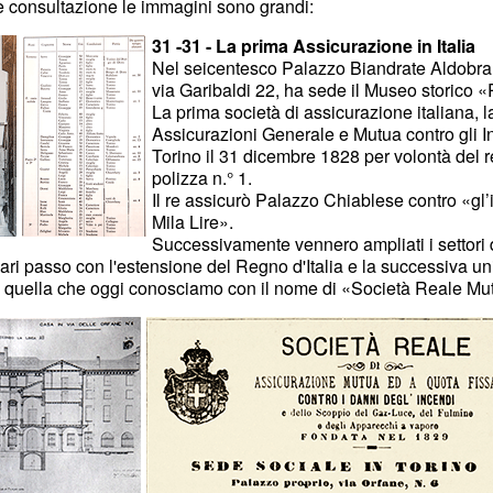
re consultazione le immagini sono grandi:
31 -31 - La prima Assicurazione in Italia
Nel seicentesco Palazzo Biandrate Aldobran
via Garibaldi 22, ha sede il Museo storico 
La prima società di assicurazione italiana, 
Assicurazioni Generale e Mutua contro gli 
Torino il 31 dicembre 1828 per volontà del r
polizza n.° 1.
Il re assicurò Palazzo Chiablese contro «g
Mila Lire».
Successivamente vennero ampliati i settori d
pari passo con l'estensione del Regno d'Italia e la successiva un
 quella che oggi conosciamo con il nome di «Società Reale Mut