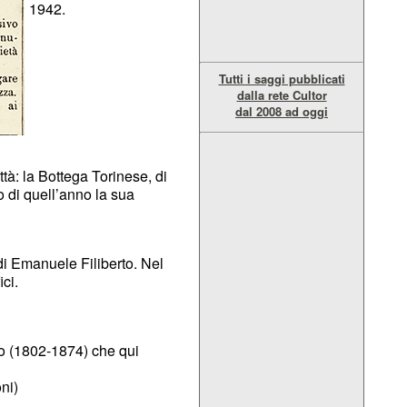
1942.
Tutti i saggi pubblicati
dalla rete Cultor
dal 2008 ad oggi
ttà: la Bottega Torinese, di
o di quell’anno la sua
di Emanuele Filiberto. Nel
ci.
eo (1802-1874) che qui
ni)