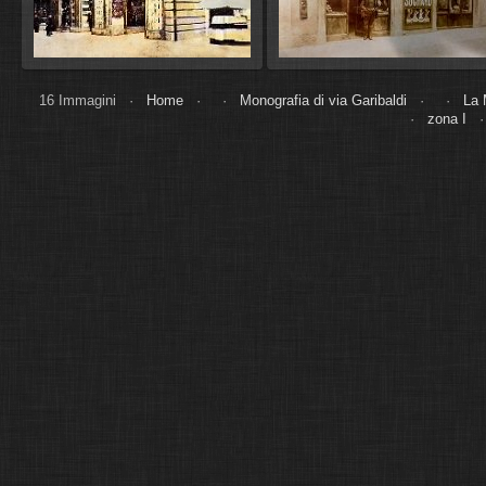
16 Immagini ·
Home
· ·
Monografia di via Garibaldi
· ·
La 
·
zona I