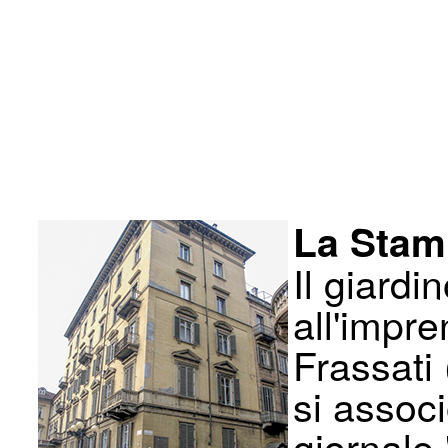
La Stamp
Il giardi
all'impre
Frassati
si associ
giornale