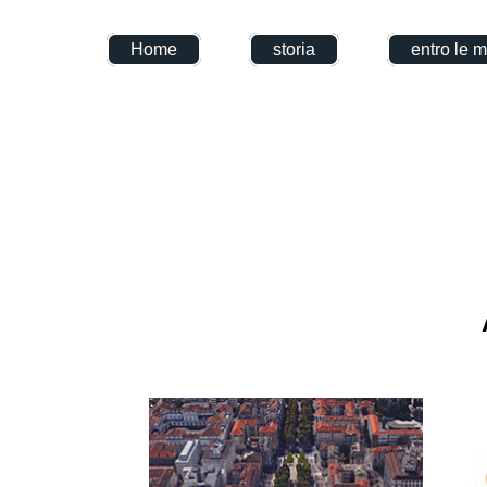
Home
storia
entro le 