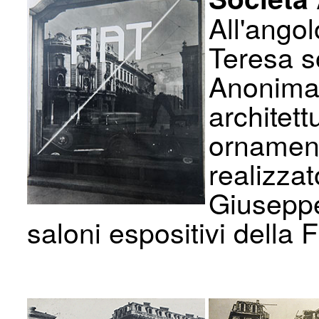
All'angol
Teresa s
Anonima 
architett
ornament
realizza
Giuseppe
saloni espositivi della F