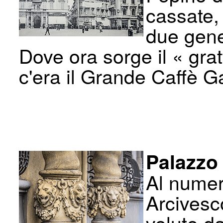
cassate,
due gener
Dove ora sorge il « gra
c'era il Grande Caffè Ga
Palazzo
Al numer
Arcivesc
voluto da