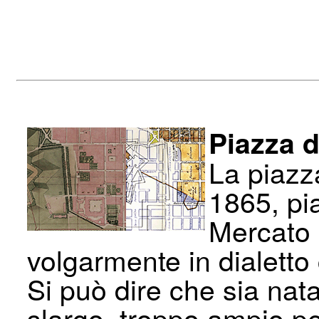
Piazza 
La piazza
1865, pi
Mercato 
volgarmente in dialett
Si può dire che sia na
slargo, troppo ampio pe