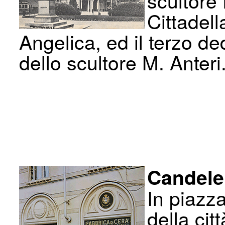
scultore 
Cittadell
Angelica, ed il terzo d
dello scultore M. Anteri
Candele
In piazza
della cit