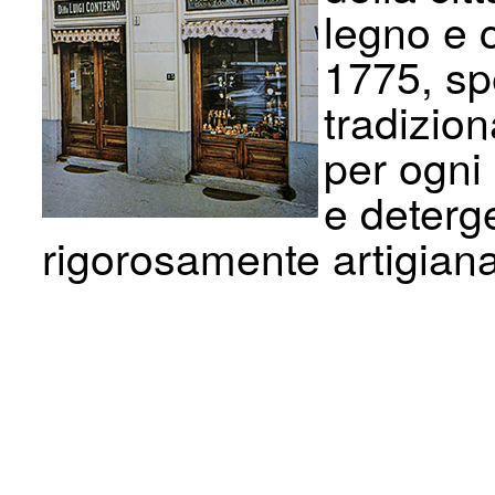
legno e c
1775, sp
tradizion
per ogni 
e deterg
rigorosamente artigiana