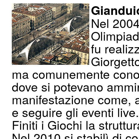
Gianduio
Nel 2004
Olimpiad
fu realiz
Giorgett
ma comunemente conono
dove si potevano ammira
manifestazione come, a
e seguire gli eventi live.
Finiti i Giochi la strut
Nel 2010 si stabilì di c