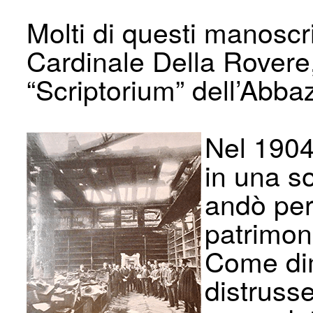
Molti di questi manoscri
Cardinale Della Rovere,
“Scriptorium” dell’Abbaz
Nel 1904,
in una so
andò per
patrimon
Come dim
distrusse