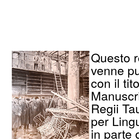
Questo r
venne pu
con il ti
Manuscri
Regii Ta
per Ling
in parte d