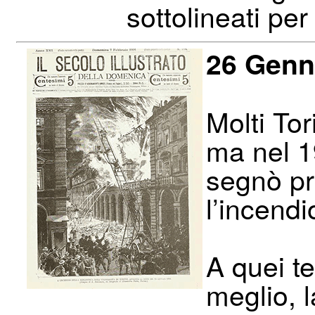
sottolineati per
26 Genn
Molti To
ma nel 1
segnò pr
l’incendi
A quei te
meglio, l