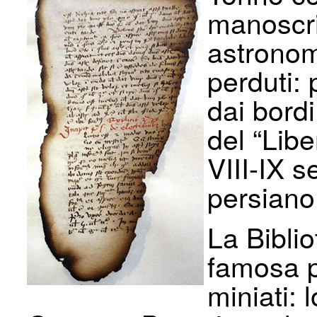
manoscrit
astronom
perduti:
dai bordi
del “Lib
VIII-IX 
persiano
La Biblio
famosa pe
miniati: 