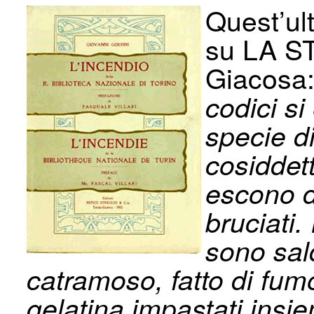
Quest’ult
su LA ST
Giacosa
codici si
specie di
cosiddett
escono da
bruciati. 
sono sald
catramoso, fatto di fumo
gelatina impastati insie