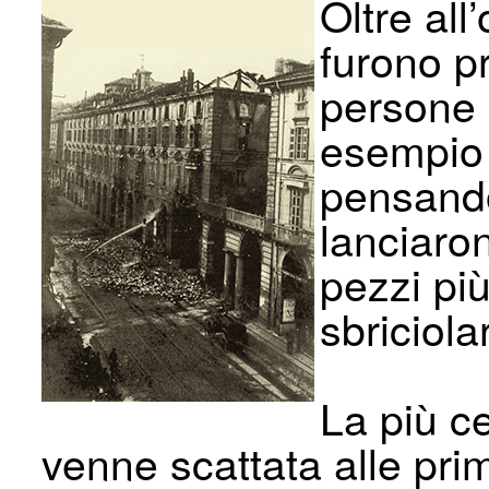
Oltre all
furono pr
persone 
esempio 
pensando
lanciaron
pezzi più
sbriciola
La più ce
venne scattata alle pri