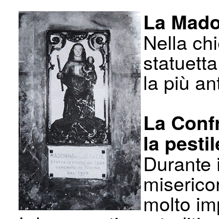
La Mado
Nella ch
statuett
la più an
La Confr
la pesti
Durante i
misericor
molto im