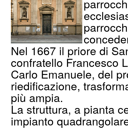
parrocchi
ecclesia
parrocch
concedend
Nel 1667 il priore di Sa
confratello Francesco L
Carlo Emanuele, del pro
riedificazione, trasfor
più ampia.
La struttura, a pianta c
impianto quadrangolar