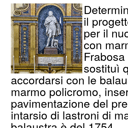
Determina
il proget
per il nu
con marmi
Frabosa 
sostituì 
accordarsi con le balaust
marmo policromo, inserit
pavimentazione del pre
intarsio di lastroni di 
balaustra è del 1754.