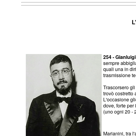
L
254 - Gianluigi
sempre abbigliat
quali una in di
trasmissione te
Trascorsero gli
trovò costretto
L'occasione glie
dove, forte per
(uno ogni 20 - 2
Marianini, tra l