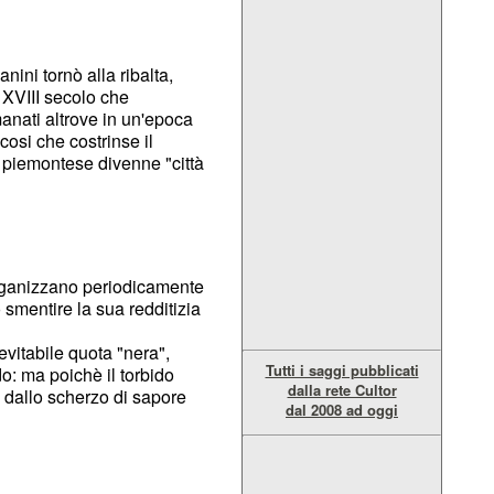
nini tornò alla ribalta,
 XVIII secolo che
anati altrove in un'epoca
cosi che costrinse il
 piemontese divenne "città
 organizzano periodicamente
o smentire la sua redditizia
evitabile quota "nera",
Tutti i saggi pubblicati
o: ma poichè il torbido
dalla rete Cultor
e dallo scherzo di sapore
dal 2008 ad oggi