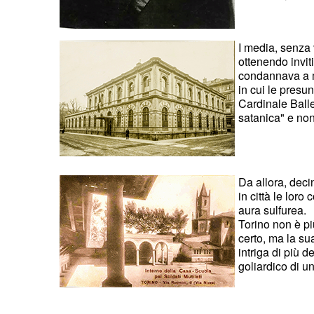
I media, senza v
ottenendo invit
condannava a mo
in cui le presu
Cardinale Balle
satanica" e non 
Da allora, deci
in città le loro
aura sulfurea.
Torino non è pi
certo, ma la su
intriga di più 
goliardico di un