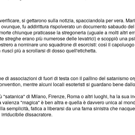
erificare, si gettarono sulla notizia, spacciandola per vera. Maria
i ovunque, fu addirittura rispolverato un documento sabaudo del
rte chiunque praticasse la stregoneria (uguale a molti altri em
nte streghe erano più numerose delle levatrici) e scoppiò una psi
strero a nominare uno squadrone di esorcisti: così il capoluogo
riuscì più a scrollarsi di dosso quell'etichetta.
ne di associazioni di fuori di testa con il pallino del satanismo
 convention, mentre alcuni locali esoteristi si guardano bene dall
ù "satanica" di Milano, Firenze, Roma o altri luoghi, ha la sua in
a valenza "magica" è ben altra e quella è davvero unica al mond
della semplicità, fatica a liberarsi da una fama sinistra che nacqu
 irriducibile dissacratore.