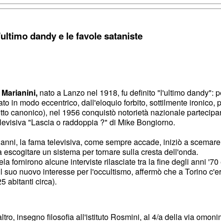
'ultimo dandy e le favole sataniste
 Marianini,
nato a Lanzo nel 1918, fu definito "l'ultimo dandy": 
o in modo eccentrico, dall'eloquio forbito, sottilmente ironico, pr
ritto canonico), nel 1956 conquistò notorietà nazionale partecipa
levisiva "Lascia o raddoppia ?" di Mike Bongiorno.
 anni, la fama televisiva, come sempre accade, iniziò a scemare,
 a escogitare un sistema per tornare sulla cresta dell'onda.
la fornirono alcune interviste rilasciate tra la fine degli anni '70 e
 il suo nuovo interesse per l'occultismo, affermò che a Torino c'
5 abitanti circa).
'altro, insegno filosofia all'istituto Rosmini, al 4/a della via omon