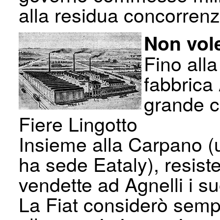
alla residua concorrenz
Non vole
Fino alla
fabbrica 
grande co
Fiere Lingotto
Insieme alla Carpano (u
ha sede Eataly), resiste
vendette ad Agnelli i suo
La Fiat considerò semp