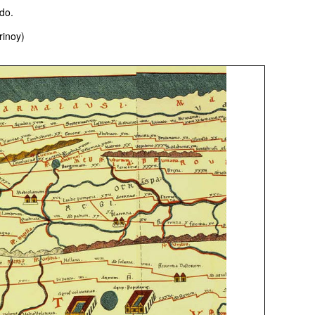
do.
rinoy)