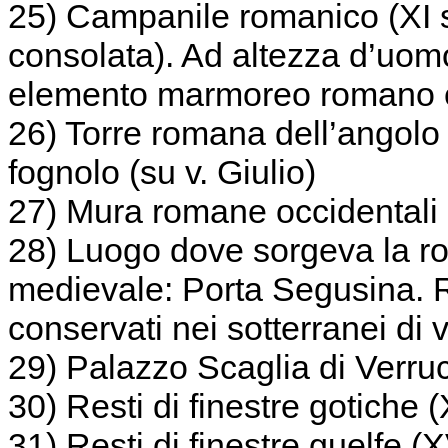
25) Campanile romanico (XI s
consolata). Ad altezza d’uomo
elemento marmoreo romano 
26) Torre romana dell’angolo 
fognolo (su v. Giulio)
27) Mura romane occidentali
28) Luogo dove sorgeva la r
medievale: Porta Segusina. Re
conservati nei sotterranei di v
29) Palazzo Scaglia di Verruc
30) Resti di finestre gotiche 
31) Resti di finestre guelfe (X