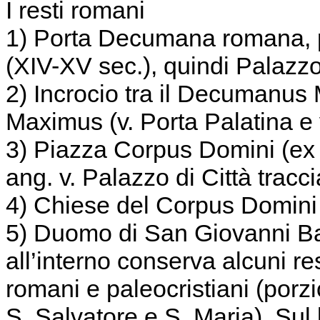
I resti romani
1) Porta Decumana romana, po
(XIV-XV sec.), quindi Palazz
2) Incrocio tra il Decumanus 
Maximus (v. Porta Palatina e
3) Piazza Corpus Domini (ex p
ang. v. Palazzo di Città tracci
4) Chiese del Corpus Domini e
5) Duomo di San Giovanni Bat
all’interno conserva alcuni res
romani e paleocristiani (porzi
S. Salvatore e S. Maria). Sul 