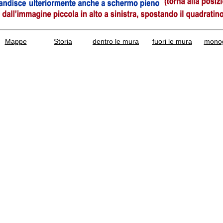
Mappe
Storia
dentro le mura
fuori le mura
monog