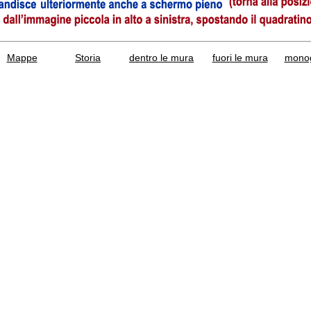
Mappe
Storia
dentro le mura
fuori le mura
monog