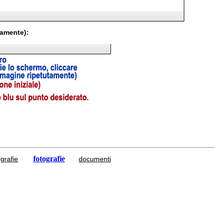
tamente):
fotografie
grafie
documenti