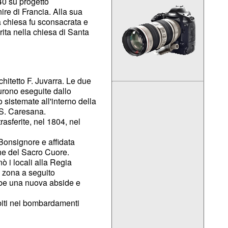
40 su progetto
ire di Francia. Alla sua
a chiesa fu sconsacrata e
erita nella chiesa di Santa
hitetto F. Juvarra. Le due
furono eseguite dallo
 sistemate all'interno della
 S. Caresana.
rasferite, nel 1804, nel
 Bonsignore e affidata
one del Sacro Cuore.
ò i locali alla Regia
a zona a seguito
ebbe una nuova abside e
ubiti nei bombardamenti