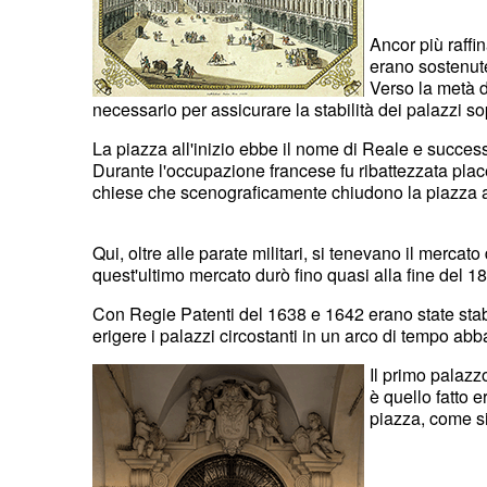
Ancor più raffi
erano sostenute
Verso la metà d
necessario per assicurare la stabilità dei palazzi so
La piazza all'inizio ebbe il nome di Reale e succes
Durante l'occupazione francese fu ribattezzata pla
chiese che scenograficamente chiudono la piazza 
Qui, oltre alle parate militari, si tenevano il mercato
quest'ultimo mercato durò fino quasi alla fine del 1
Con Regie Patenti del 1638 e 1642 erano state stabil
erigere i palazzi circostanti in un arco di tempo abb
Il primo palazz
è quello fatto 
piazza, come si