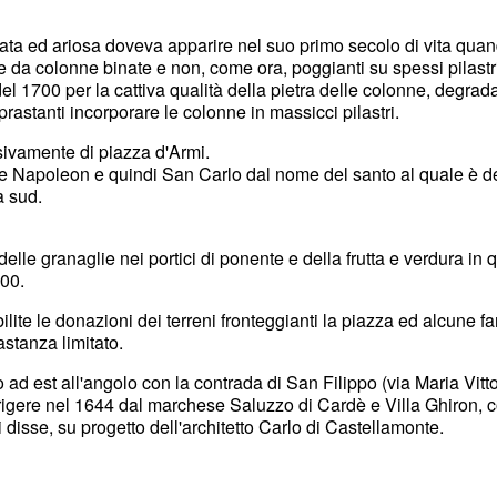
nata ed ariosa doveva apparire nel suo primo secolo di vita quand
 da colonne binate e non, come ora, poggianti su spessi pilastri
el 1700 per la cattiva qualità della pietra delle colonne, degrad
prastanti incorporare le colonne in massicci pilastri.
sivamente di piazza d'Armi.
ce Napoleon e quindi San Carlo dal nome del santo al quale è d
a sud.
 delle granaglie nei portici di ponente e della frutta e verdura in q
800.
ite le donazioni dei terreni fronteggianti la piazza ed alcune fa
astanza limitato.
o ad est all'angolo con la contrada di San Filippo (via Maria Vitt
erigere nel 1644 dal marchese Saluzzo di Cardè e Villa Ghiron, co
 disse, su progetto dell'architetto Carlo di Castellamonte.