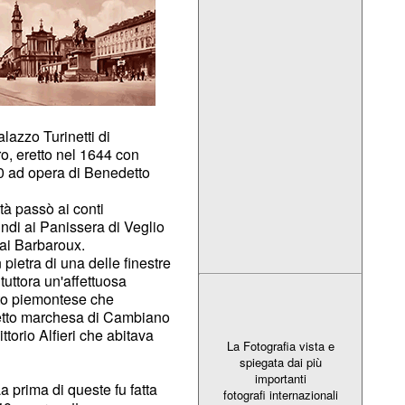
lazzo Turinetti di
o, eretto nel 1644 con
0 ad opera di Benedetto
à passò ai conti
di ai Panissera di Veglio
 ai Barbaroux.
pietra di una delle finestre
tuttora un'affettuosa
tto piemontese che
alletto marchesa di Cambiano
ttorio Alfieri che abitava
La Fotografia vista e
spiegata dai più
importanti
a prima di queste fu fatta
fotografi internazionali