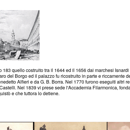
183 quello costruito tra il 1644 ed il 1656 dai marchesi Isnardi 
aro del Borgo ed il palazzo fu ricostruito in parte e riccamente 
enedetto Alfieri e da G. B. Borra. Nel 1770 furono eseguiti altri r
F. Castelli. Nel 1839 vi prese sede l'Accademia Filarmonica, fond
uistò e che tuttora lo detiene.