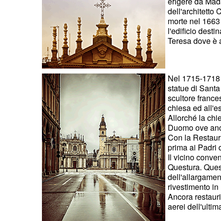
erigere da Mad
dell'architetto
morte nel 1663 
l'edificio desti
Teresa dove è 
Nel 1715-1718 l
statue di Santa
scultore france
chiesa ed all'e
Allorché la chie
Duomo ove ancor
Con la Restaura
prima ai Padri 
Il vicino conve
Questura. Quest
dell'allargamen
rivestimento i
Ancora restauri
aerei dell'ultim