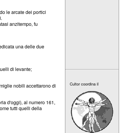
o le arcate dei portici
.
atasi anzitempo, fu
edicata una delle due
uelli di levante;
Cultor coordina il
miglie nobili accettarono di
oria d'oggi), al numero 161,
me tutti quelli della