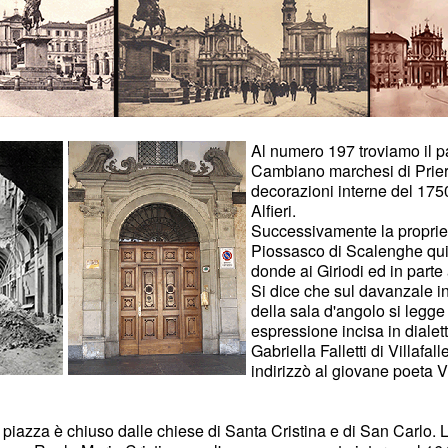
Al numero 197 troviamo il pa
Cambiano marchesi di Prier
decorazioni interne del 175
Alfieri.
Successivamente la propriet
Piossasco di Scalenghe quin
donde ai Giriodi ed in parte
Si dice che sul davanzale in 
della sala d'angolo si legge 
espressione incisa in diale
Gabriella Falletti di Villaf
indirizzò al giovane poeta Vi
la piazza è chiuso dalle chiese di Santa Cristina e di San Carlo. L