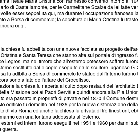
ama Reale Maria Cristina con l'annesso convento intorno al 16
 Carlo di Castellamonte, per le Carmelitane Scalze da lei fatte ven
volle esser seppellita qui, ma durante l'occupazione francese l
nato a Borsa di commercio; la sepoltura di Maria Cristina fu trasf
ancora oggi.
a chiesa fu abbellita con una nuova facciata su progetto dell'arc
 Cristina e Santa Teresa che stanno alte sul portale d'ingresso 
se Legros, ma nel timore che all'esterno potessero soffrire furono
sterno sostituite dalle copie eseguite dallo scultore luganese G.
sa fu adibita a Borsa di commercio le statue dall'interno furono t
a sono a lato dell'altare del Crocefisso.
zione la chiesa fu riaperta al culto dopo restauri dell'architetto
della Missione poi ai Padri Serviti e quindi ancora alla Pia Uni
nto era passato in proprietà di privati e nel 1870 il Comune destin
o edificio fu demolito nel 1935 per la nuova sistemazione dell
to di via Roma ed anche la chiesa fu privata di tre finestroni, 
n marmo con una fontana addossata all'esterno.
 esterni ed interni furono eseguiti nel 1951 e 1960 per danni s
a guerra.