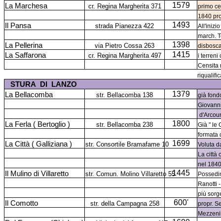
1579
La Marchesa
cr. Regina Margherita 371
primo ce
1840 pro
1493
Il Pansa
strada Pianezza 422
All'inizi
march. T
1398
La Pellerina
via Pietro Cossa 263
disbosca
1415
La Saffarona
cr. Regina Margherita 497
i terren
Censita 
riqualif
STURA
DI
LANZO
1379
La Bellacomba
str. Bellacomba 138
già fond
Giovanni
d'Arcou
1800
La Ferla ( Bertoglio )
str. Bellacomba 238
Già " le
formata 
1699
La Città ( Galliziana )
str. Consortile Bramafame 10
Voluta da
La città
nel 1840 
1445
Il Mulino di Villaretto
str. Comun. Molino Villaretto 55
Possedim
Ranotti 
più sorg
600'
Il Comotto
str. della Campagna 258
propr. S
Mezzenil