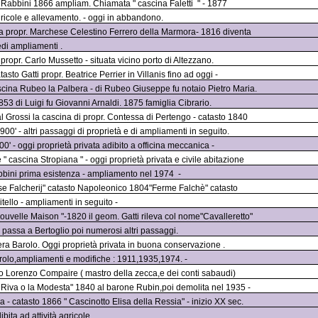
to Rabbini 1866 ampliam. Chiamata " cascina Faletti
" - 1877
agricole e allevamento. - oggi in abbandono.
lta propr. Marchese Celestino Ferrero della Marmora- 1816 diventa
di ampliamenti .
 propr. Carlo Mussetto - situata vicino porto di Altezzano.
tasto Gatti propr. Beatrice Perrier in Villanis fino ad oggi -
scina Rubeo la Palbera - di Rubeo Giuseppe fu notaio Pietro Maria.
853 di Luigi fu Giovanni Arnaldi. 1875 famiglia Cibrario.
l Grossi la cascina di propr. Contessa di Pertengo - catasto 1840
00' - altri passaggi di proprietà e di ampliamenti in seguito.
800' - oggi proprietà privata adibito a officina meccanica -
" cascina Stropiana " - oggi proprietà privata e civile abitazione
Rabbini prima esistenza - ampliamento nel 1974
-
ase Falcherij" catasto Napoleonico 1804"Ferme Falchè" catasto
itello - ampliamenti in seguito -
uvelle Maison "-1820 il geom. Gatti rileva col nome"Cavalleretto"
4 passa a Bertoglio poi numerosi altri passaggi.
era Barolo. Oggi proprietà privata in buona conservazione .
Barolo,ampliamenti e modifiche : 1911,1935,1974. -
o Lorenzo Compaire ( mastro della zecca,e dei conti sabaudi)
na Riva o la Modesta" 1840 al barone Rubin,poi demolita nel 1935 -
- catasto 1866 " Cascinotto Elisa della Ressia" - inizio XX sec.
bita ad attività agricole