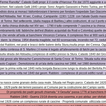
Ferme Ranotta". Catasto Gatti propr. è il conte d'Harcour. Fin dal 1970 aggiunte e abbat
alcheri. Nel catasto Gatti 1840 i propr. Sono: Angelo Garassini e Pietro Turina, per f
odisio dona ai monaci Vallombrosiani il terreno per fondare l'ospedale San Giacomo d
dell'Abbadia. Nel
XI sec. Costruz. Campanile -1193 / 1228
con l'abate Guido massi
di Torino .Nel settecento, (dalla mappa di Baillieu,) altre costruzioni, di cui il porto
. della chiesa distrutta nel XIV sec. - 1790 il tutto comprende 7 cascine,e la chiesa
bramento lotti: fabbriche dell'est (filatoio acquistati da Rodi e Colomba) quelle dell
che vende all'asta al banchiere Vincenzo Ceriana. Il complesso fino al 900 sarà po
dann. la chiesa. 1954 diventa inagibile, nel 60 sconsacrata, incendio nel 72, ceduta 
 dal Rabbini, nei prati e bracci delle balere della Stura,risulta propr. dei Ceresa. O
 della contessa di S. Martino ( il nome è legato all'allevamento di falchi per la cac
sulla strada del Abbadia,complesso di edifici presso la Stura. Catasto 1840 del Gross
 dal grossi alle Monache Canonichesse di Santa Croce
di Torino. Situata sulla st
aolo Cugiani - Demolizione di un'ala della cascina nel 1866, nel 1980 demolizione di
 per la prima volta nel 1840 nella borgata Baraccone lungo la strada del Bertolla.Pr
per la prima volta nel 1840 dal geom. Rabbini - complesso di piccoli edifici rurali -
na nasce come granaio della casa reale. Situata nel Regio parco. Catasto del 1820 
a - 1829 parte dei terreni passano al Comune per la costruzione del Campo santo.
Di proprietà dei padri gesuiti chiamata " il Gesuita" passa 1776 al banchiere 
Rabbini 1840 - Guerra 15/18 diventa una caserma, e poi abitaz. per sfollati
 nel 1926 come un complesso rurale di cascine - Proprietà comunale
utilizzata c