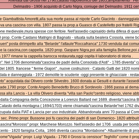
Rilevata dal Grossi nel 1790,catasto napoleonico del 1805,ampliamento " Ferme
Delmastro - 1906 acquisto di Carlo Nigra, coniuge del Delmastro. 1911 censi
te Giambattista Amoretti,alla sua morte passa al nipote Carlo Giacinto - danneggiata
eva una cascina con villa. 1807 passa la prop.a Guasco di Castelletto poi fratelli Ri
one medievale,mura spesse con feritoie. Nell'assedio capisaldo della difesa di questa
 prop. Conte Caidano Matrigni di Bagnato - situata sulla bealera Cossola, viene 
cueri" posta dirimpetto alla "Belarde" l'attaule"Roccafranca".1730 venduta dal comu
ce la cascina,con cappella. 1820 prop. Gaspare Nigra,poi alla famiglia Bellone,po
 1977 rimane la cappella barocca restaurata,oggi ospita il laboratorio di storia .
n". Nel 1706 denominata"cascina de padri della Consolata d'Asti" - 1785 diventa" 
del 1805
francese " ferme Giajon" , nuove costruzioni - Catasto Gatti del 1820 nom
ta e danneggiata - 1972 demolite le scuderie -oggi presente le ghiacciaie - restaur
eto" acquistata dai Olivero conte Silvestro. 1600 donata ai Gesuiti e durante l'ass
lade.1790 propr. Conte Angelo Benedetto Bruco di Sordevolo -1866 passa al demanio
sa alla Lancia - La villa Olivero diventa "villa san Paolo"centro religioso, viene a
dalla Compagnia della Concezione a Lorenzo Ballard nel 1689. diventa"cascina Ba
 Catasto della montagna ( 1694/1703) viene chiamata"cascina Belarde"nel 1762 di
cupata dalla FIAT e Lancia per uso industriale. Abbandonata anni 70 passa al Comune 
I sec. Primo propr. Bussone poi fu cascina dei padri di san Domenico- 1820 attribu
cascina"Morosso" propr. Marchese Morozzo. Nell'assedio del 1706
usata per bomba
ento - 1820 famiglia Colla,
1866 diventa cascina "Montabone"- Attualmente di propr
come"Vigada" propr. Luigi Vigada.- 1790 il Grossi la censisce" Teghillo" come il prop