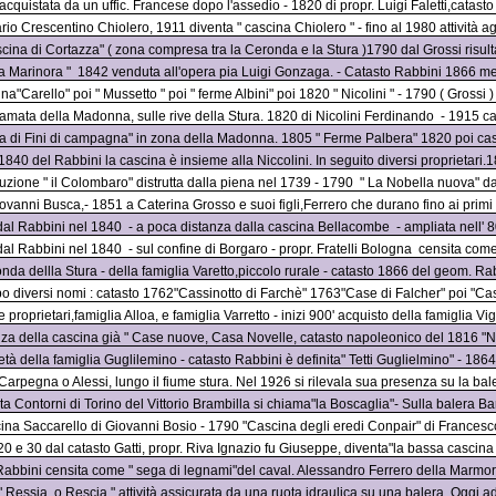
cquistata da un uffic. Francese dopo l'assedio - 1820 di propr. Luigi Faletti,catas
ario Crescentino Chiolero, 1911 diventa " cascina Chiolero " - fino al 1980 attività 
scina di Cortazza" ( zona compresa tra la Ceronda e la Stura )1790 dal Grossi risu
a Marinora "
1842 venduta all'opera pia Luigi Gonzaga. - Catasto Rabbini 1866 me
na"Carello" poi " Mussetto " poi " ferme Albini" poi 1820 " Nicolini " - 1790 ( Grossi )
amata della Madonna, sulle rive della Stura. 1820 di Nicolini Ferdinando
- 1915 ca
sa di Fini di campagna" in zona della Madonna. 1805 " Ferme Palbera" 1820 poi ca
1840 del Rabbini la cascina è insieme alla Niccolini. In seguito diversi proprietari.1
ruzione " il Colombaro" distrutta dalla piena nel 1739 - 1790
" La Nobella nuova" da
iovanni Busca,- 1851 a Caterina Grosso e suoi figli,Ferrero che durano fino ai primi 9
 dal Rabbini nel 1840
- a poca distanza dalla cascina Bellacombe
- ampliata nell' 
 dal Rabbini nel 1840
- sul confine di Borgaro - propr. Fratelli Bologna
censita come 
onda dellla Stura - della famiglia Varetto,piccolo rurale - catasto 1866 del geom. 
o diversi nomi : catasto 1762"Cassinotto di Farchè" 1763"Case di Falcher" poi "C
proprietari,famiglia Alloa, e famiglia Varretto - inizi 900' acquisto della famiglia Vig
nza della cascina già " Case nuove, Casa Novelle, catasto napoleonico del 1816 "No
ietà della famiglia Guglilemino - catasto Rabbini è definita" Tetti Guglielmino" - 186
Carpegna o Alessi, lungo il fiume stura. Nel 1926 si rilevala sua presenza su la bal
rta Contorni di Torino del Vittorio Brambilla si chiama"la Boscaglia"- Sulla balera 
ina Saccarello di Giovanni Bosio - 1790 "Cascina degli eredi Conpair" di Francesc
820 e 30 dal catasto Gatti, propr. Riva Ignazio fu Giuseppe, diventa"la bassa casci
Rabbini censita come " sega di legnami"del caval. Alessandro Ferrero della Marmora 
 " Ressia, o Rescia " attività assicurata da una ruota idraulica su una balera. Oggi adi