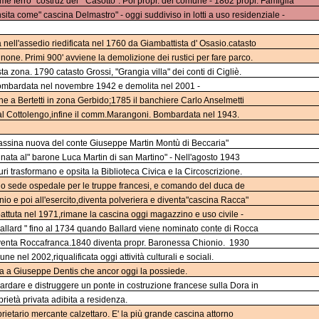
 ferro" costruz del " Casotto". Poi propr. del comune - 1862 propr. Famiglia
ta come" cascina Delmastro" - oggi suddiviso in lotti a uso residenziale -
 nell'assedio riedificata nel 1760 da Giambattista d' Osasio.catasto
gnone. Primi 900' avviene la demolizione dei rustici per fare parco.
 zona. 1790 catasto Grossi, "Grangia villa" dei conti di Cigliè.
bombardata nel novembre 1942 e demolita nel 2001 -
ne a Bertetti in zona Gerbido;1785 il banchiere Carlo Anselmetti
i al Cottolengo,infine il comm.Marangoni. Bombardata nel 1943.
cassina nuova del conte Giuseppe Martin Montù di Beccaria"
inata al" barone Luca Martin di san Martino" - Nell'agosto 1943
i trasformano e opsita la Biblioteca Civica e la Circoscrizione.
edio sede ospedale per le truppe francesi, e comando del duca de
 e poi all'esercito,diventa polveriera e diventa"cascina Racca"
bbattuta nel 1971,rimane la cascina oggi magazzino e uso civile -
llard " fino al 1734 quando Ballard viene nominato conte di Rocca
venta Roccafranca.1840 diventa propr. Baronessa Chionio.
1930
nel 2002,riqualificata oggi attività culturali e sociali.
ita a Giuseppe Dentis che ancor oggi la possiede.
rdare e distruggere un ponte in costruzione francese sulla Dora in
ietà privata adibita a residenza.
rietario mercante calzettaro. E' la più grande cascina attorno