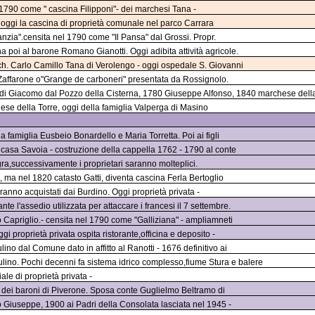
1790 come " cascina Filipponi"- dei marchesi Tana -
d oggi la cascina di proprietà comunale nel parco Carrara
l Panzia".censita nel 1790 come "Il Pansa" dal Grossi. Propr.
 poi al barone Romano Gianotti. Oggi adibita attività agricole.
rch. Carlo Camillo Tana di Verolengo - oggi ospedale S. Giovanni
 Zaffarone o"Grange de carboneri" presentata da Rossignolo.
e di Giacomo dal Pozzo della Cisterna, 1780 Giuseppe Alfonso, 1840 marchese della
hese della Torre, oggi della famiglia Valperga di Masino
 famiglia Eusbeio Bonardello e Maria Torretta. Poi ai figli
casa Savoia - costruzione della cappella 1762 - 1790 al conte
ra,successivamente i proprietari saranno molteplici.
, ma nel 1820 catasto Gatti, diventa cascina Ferla Bertoglio
rranno acquistati dai Burdino. Oggi proprietà privata -
e l'assedio utilizzata per attaccare i francesi il 7 settembre.
 Capriglio.- censita nel 1790 come "Galliziana" - ampliamneti
i proprietà privata ospita ristorante,officina e deposito -
ino dal Comune dato in affitto al Ranotti - 1676 definitivo ai
ulino. Pochi decenni fa sistema idrico complesso,fiume Stura e balere
le di proprietà privata -
 dei baroni di Piverone. Sposa conte Guglielmo Beltramo di
so Giuseppe, 1900 ai Padri della Consolata lasciata nel 1945 -