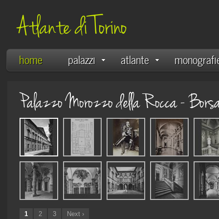
Atlante di Torino
home
palazzi
atlante
monografi
Palazzo Morozzo della Rocca - Bors
1
2
3
Next ›