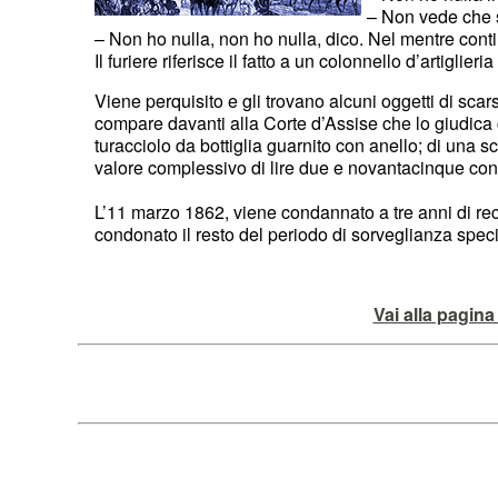
– Non vede che 
– Non ho nulla, non ho nulla, dico. Nel mentre cont
Il furiere riferisce il fatto a un colonnello d’artiglie
Viene perquisito e gli trovano alcuni oggetti di scar
compare davanti alla Corte d’Assise che lo giudica co
turacciolo da bottiglia guarnito con anello; di una scat
valore complessivo di lire due e novantacinque con
L’11 marzo 1862, viene condannato a tre anni di recl
condonato il resto del periodo di sorveglianza speci
Vai alla pagina