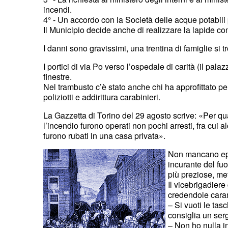
incendi.
4° - Un accordo con la Società delle acque potabili 
Il Municipio decide anche di realizzare la lapide co
I danni sono gravissimi, una trentina di famiglie si t
I portici di via Po verso l’ospedale di carità (il pa
finestre.
Nel trambusto c’è stato anche chi ha approfittato per
poliziotti e addirittura carabinieri.
La Gazzetta di Torino del 29 agosto scrive: «Per q
l’incendio furono operati non pochi arresti, fra cui al
furono rubati in una casa privata».
Non mancano epis
incurante del fuo
più preziose, me
Il vicebrigadiere
credendole cara
– Si vuoti le tas
consiglia un serg
– Non ho nulla i