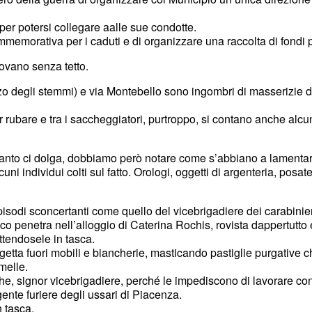
per potersi collegare aalle sue condotte.
mmemorativa per i caduti e di organizzare una raccolta di fondi pe
rovano senza tetto.
lazzo degli stemmi) e via Montebello sono ingombri di masserizie di
 rubare e tra i saccheggiatori, purtroppo, si contano anche alcuni
uanto ci dolga, dobbiamo però notare come s’abbiano a lamentare
cuni individui colti sul fatto. Orologi, oggetti di argenteria, posa
odi sconcertanti come quello del vicebrigadiere dei carabinieri
co penetra nell’alloggio di Caterina Rochis, rovista dappertutto 
ttendosele in tasca.
 getta fuori mobili e biancherie, masticando pastiglie purgative c
melle.
che, signor vicebrigadiere, perché le impediscono di lavorare con
ente furiere degli ussari di Piacenza.
n tasca.