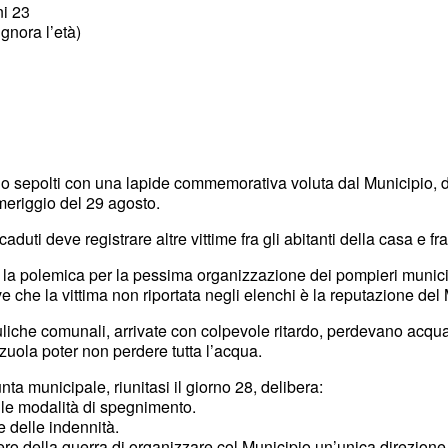
ni 23
ignora l’età)
nno sepolti con una lapide commemorativa voluta dal Municipio,
meriggio del 29 agosto.
aduti deve registrare altre vittime fra gli abitanti della casa e fra i
 la polemica per la pessima organizzazione dei pompieri municip
ve che la vittima non riportata negli elenchi è la reputazione del
liche comunali, arrivate con colpevole ritardo, perdevano acqu
zuola poter non perdere tutta l’acqua.
unta municipale, riunitasi il giorno 28, delibera:
lle modalità di spegnimento.
 delle indennità.
istero della guerra di organizzare col Municipio un’unica direzio