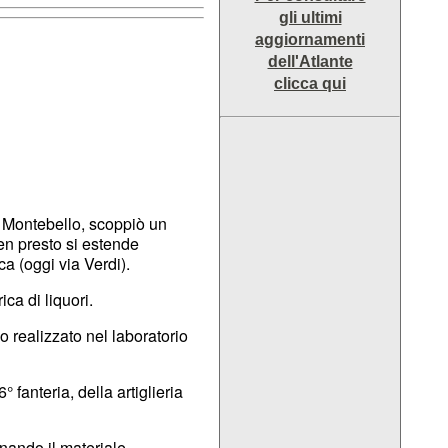
gli ultimi
aggiornamenti
dell'Atlante
clicca qui
ia Montebello, scoppiò un
ben presto si estende
a (oggi via Verdi).
ca di liquori.
 realizzato nel laboratorio
° fanteria, della artiglieria
minando il materiale