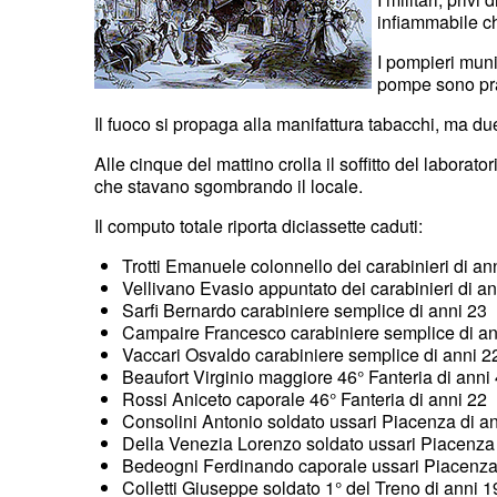
infiammabile ch
I pompieri muni
pompe sono prat
Il fuoco si propaga alla manifattura tabacchi, ma d
Alle cinque del mattino crolla il soffitto del laborato
che stavano sgombrando il locale.
Il computo totale riporta diciassette caduti:
Trotti Emanuele colonnello dei carabinieri di an
Vellivano Evasio appuntato dei carabinieri di an
Sarﬁ Bernardo carabiniere semplice di anni 23
Campaire Francesco carabiniere semplice di a
Vaccari Osvaldo carabiniere semplice di anni 
Beaufort Virginio maggiore 46° Fanteria di anni
Rossi Aniceto caporale 46° Fanteria di anni 22
Consolini Antonio soldato ussari Piacenza di a
Della Venezia Lorenzo soldato ussari Piacenza
Bedeogni Ferdinando caporale ussari Piacenza
Colletti Giuseppe soldato 1° del Treno di anni 