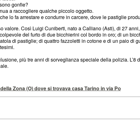
sono gonfie?
inua a raccogliere qualche piccolo oggetto.
ria che lo fa arrestare e condurre in carcere, dove le pastiglie produ
so valore. Così Luigi Cuniberti, nato a Calliano (Asti), di 27 ann
lpevole del furto di due bicchierini col bordo in oro; di un bicc
ola di pastiglie; di quattro fazzoletti in cotone e di un paio di guan
tesimi.
usione, più tre anni di sorveglianza speciale della polizia. L’8 
ale.
 della Zona (O) dove si trovava casa Tarino in via Po