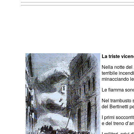
La triste vice
Nella notte del
terribile incen
minacciando le 
Le fiamma sono 
Nel trambusto s
del Bertinetti 
I primi soccorri
e del treno d’a
I militari, priv