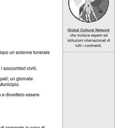
Global Cultural Network
che riunisce esperti ed
istituzioni internazionali di
tutti i continenti.
 dopo un solenne funerale
 soccorritori civili.
ali; un giornale
 Municipio.
a e dovettero essere
ne di comando in caso di