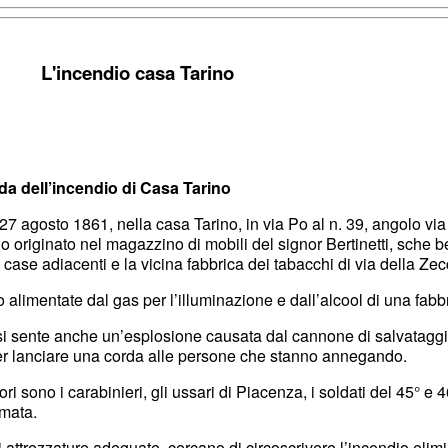
L'incendio casa Tarino
nda dell’incendio di Casa Tarino
 27 agosto 1861, nella casa Tarino, in via Po al n. 39, angolo v
dio originato nel magazzino di mobili del signor Bertinetti, sche 
case adiacenti e la vicina fabbrica dei tabacchi di via della Zecc
alimentate dal gas per l’illuminazione e dall’alcool di una fabbri
i sente anche un’esplosione causata dal cannone di salvataggio
per lanciare una corda alle persone che stanno annegando.
tori sono i carabinieri, gli ussari di Piacenza, i soldati del 45° e 46
rmata.
i di attrezzature adeguate, cercano di circoscrivere l’incendio eli