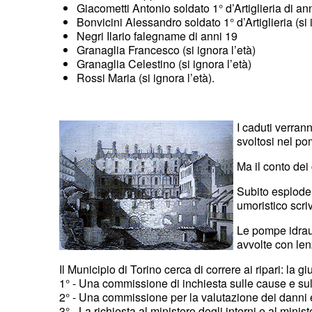
Giacometti Antonio soldato 1° d’Artiglieria di an
Bonvicini Alessandro soldato 1° d’Artiglieria (si 
Negri Ilario falegname di anni 19
Granaglia Francesco (si ignora l’età)
Granaglia Celestino (si ignora l’età)
Rossi Maria (si ignora l’età).
I caduti verra
svoltosi nel po
Ma il conto dei c
Subito esplode
umoristico scri
Le pompe idrau
avvolte con len
Il Municipio di Torino cerca di correre ai ripari: la gi
1° - Una commissione di inchiesta sulle cause e su
2° - Una commissione per la valutazione dei danni e
3° - La richiesta al ministero degli interni e al min