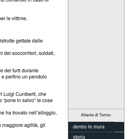
r le vittime.
strutte gettate dalle
 dei soccorritori, soldati,
 dei furti durante
te e perfino un pendolo
 Luigi Cuniberti, che
e “pone in salvo” le cose
he ha trovato nell’alloggio,
Atlante di Torino:
 maggiore agilità, gli
dentro le mura
storia