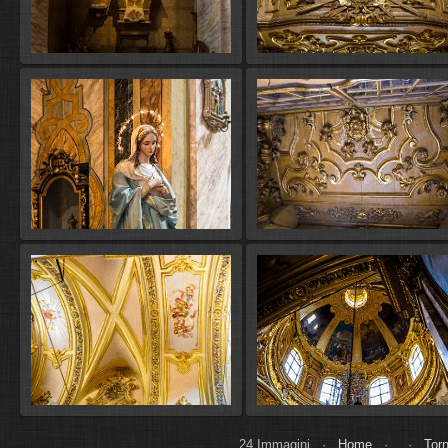
24 Immagini ·
Home
· ·
Torn